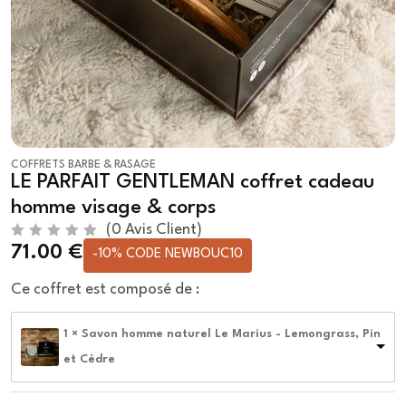
COFFRETS BARBE & RASAGE
LE PARFAIT GENTLEMAN coffret cadeau
homme visage & corps
(
0
Avis Client)
N
71.00
€
-10% CODE NEWBOUC10
o
t
e
Ce coffret est composé de :
0
s
u
1 × Savon homme naturel Le Marius - Lemongrass, Pin
r
5
et Cèdre