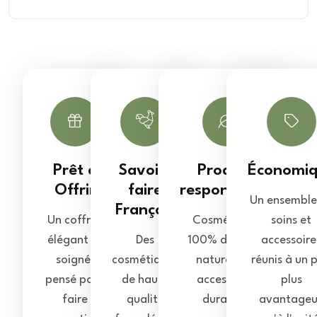
Prêt à
Savoir-
Produits
Économi
Offrir
faire
responsables
Un ensemble
Français
Un coffret
Cosmétiques
soins et
élégant et
Des
100% d'origine
accessoire
soigné,
cosmétiques
naturelle et
réunis à un p
pensé pour
de haute
accessoires
plus
faire
qualité
durables.
avantage