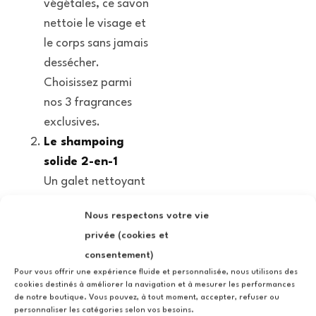
végétales, ce savon
nettoie le visage et
le corps sans jamais
dessécher.
Choisissez parmi
nos 3 fragrances
exclusives.
Le shampoing
solide 2-en-1
Un galet nettoyant
concentré et
Nous respectons votre vie
nomade qui prend
privée (cookies et
soin à la fois du cuir
consentement)
chevelu et des poils
Pour vous offrir une expérience fluide et personnalisée, nous utilisons des
de barbe avec sa
cookies destinés à améliorer la navigation et à mesurer les performances
de notre boutique. Vous pouvez, à tout moment, accepter, refuser ou
mousse riche et
personnaliser les catégories selon vos besoins.