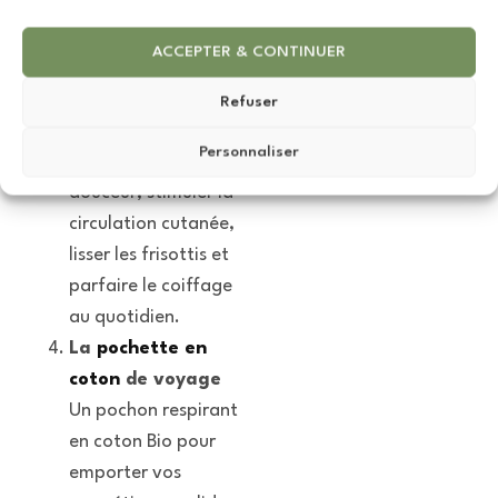
onctueuse.
La
brosse à
ACCEPTER & CONTINUER
cheveux et barbe
L’accessoire
Refuser
indispensable pour
Personnaliser
démêler en
douceur, stimuler la
circulation cutanée,
lisser les frisottis et
parfaire le coiffage
au quotidien.
La
pochette en
coton
de voyage
Un pochon respirant
en coton Bio pour
emporter vos