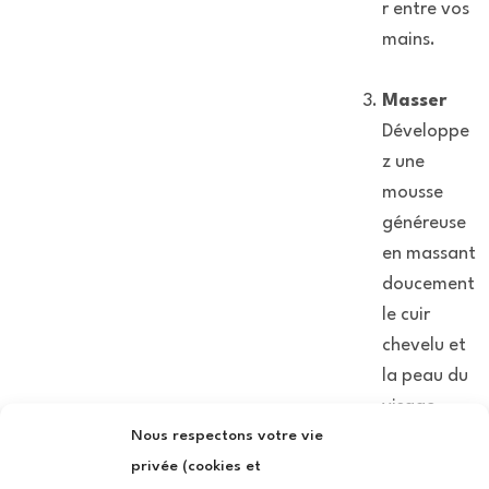
r entre vos
mains.
Masser
Développe
z une
mousse
généreuse
en massant
doucement
le cuir
chevelu et
la peau du
visage
Nous respectons votre vie
pour
privée (cookies et
stimuler la