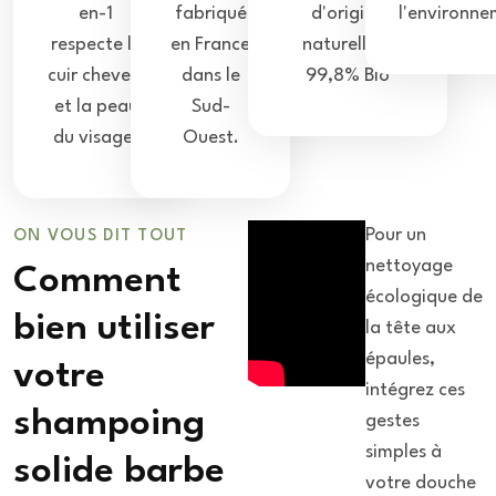
en-1
fabriqué
d'origine
l'environne
respecte le
en France
naturelle &
cuir chevelu
dans le
99,8% Bio
et la peau
Sud-
du visage.
Ouest.
Pour un
ON VOUS DIT TOUT
nettoyage
Comment
écologique de
bien utiliser
la tête aux
épaules,
votre
intégrez ces
shampoing
gestes
simples à
solide barbe
votre douche