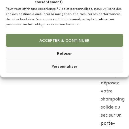
consentement)
vitalité des
Pour vous offrir une expérience fluide et personnalisée, nous utilisons des
racines.
cookies destinés à améliorer la navigation et à mesurer les performances
de notre boutique. Vous pouvez, à tout moment, accepter, refuser ou
personnaliser les catégories selon vos besoins.
Rincer et
conserver
ACCEPTER & CONTINUER
Rincez
abondam
Refuser
ment à
Personnaliser
l’eau
claire, puis
déposez
votre
shampoing
solide au
sec sur un
porte-