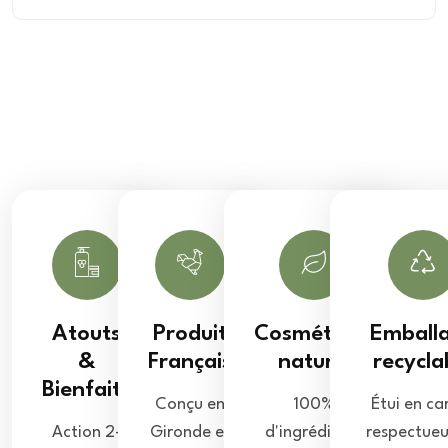
Atouts
Produit
Cosmétique
Emball
&
Français
naturel
recycla
Bienfaits
Conçu en
100%
Étui en ca
Action 2-
Gironde et
d'ingrédients
respectueu