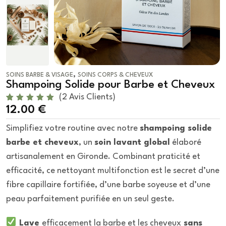
,
SOINS BARBE & VISAGE
SOINS CORPS & CHEVEUX
Shampoing Solide pour Barbe et Cheveux
(
2
Avis Clients)
Noté
2
12.00
€
5.00
sur
5 basé
Simplifiez votre routine avec notre
shampoing solide
sur
notation
barbe et cheveux
, un
soin lavant global
élaboré
s client
artisanalement en Gironde. Combinant praticité et
efficacité, ce nettoyant multifonction est le secret d’une
fibre capillaire fortifiée, d’une barbe soyeuse et d’une
peau parfaitement purifiée en un seul geste.
Lave
efficacement la barbe et les cheveux
sans