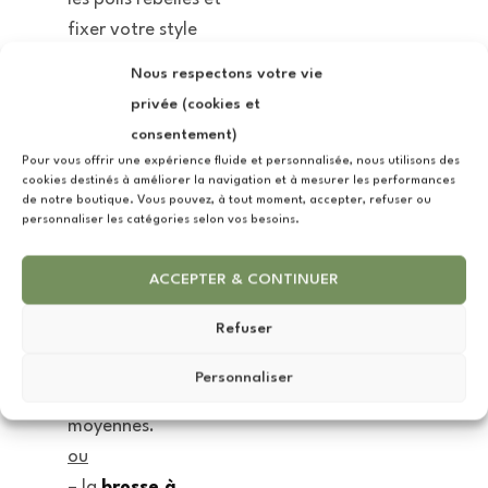
fixer votre style
pour la journée.
Nous respectons votre vie
privée (cookies et
Votre Accessoire
consentement)
de Coiffage
(1 outil
Pour vous offrir une expérience fluide et personnalisée, nous utilisons des
au choix)
cookies destinés à améliorer la navigation et à mesurer les performances
de notre boutique. Vous pouvez, à tout moment, accepter, refuser ou
– le
peigne à
personnaliser les catégories selon vos besoins.
barbe
(4 finitions au
choix)
, idéal pour
ACCEPTER & CONTINUER
démêler
Refuser
précisément et
structurer les
Personnaliser
barbes courtes à
moyennes.
ou
– la
brosse à