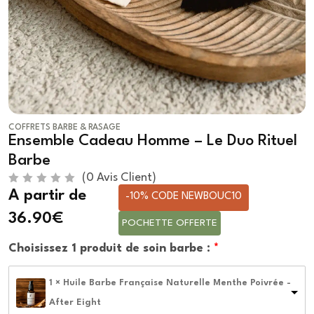
COFFRETS BARBE & RASAGE
Ensemble Cadeau Homme – Le Duo Rituel
Barbe
(
0
Avis Client)
N
A partir de
-10% CODE NEWBOUC10
o
t
36.90€
e
POCHETTE OFFERTE
0
s
Choisissez 1 produit de soin barbe :
u
r
5
1 × Huile Barbe Française Naturelle Menthe Poivrée -
After Eight