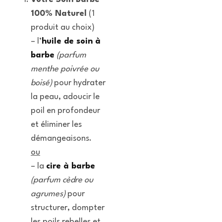
100% Naturel
(1
produit au choix)
– l’
huile de soin à
barbe
(parfum
menthe poivrée ou
boisé)
pour hydrater
la peau, adoucir le
poil en profondeur
et éliminer les
démangeaisons.
ou
– la
cire à barbe
(parfum cèdre ou
agrumes)
pour
structurer, dompter
les poils rebelles et