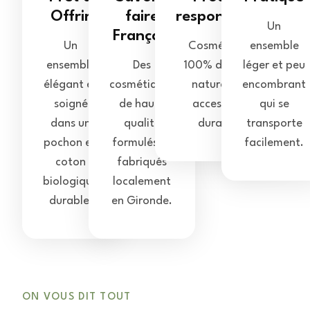
Offrir
faire
responsables
Un
Français
Un
Cosmétiques
ensemble
ensemble
Des
100% d'origine
léger et peu
élégant et
cosmétiques
naturelle et
encombrant
soigné
de haute
accessoires
qui se
dans un
qualité
durables.
transporte
pochon en
formulés et
facilement.
coton
fabriqués
biologique
localement
durable.
en Gironde.
ON VOUS DIT TOUT