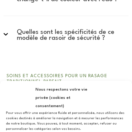
Quelles sont les spécificités de ce
modèle de rasoir de sécurité ?
SOINS ET ACCESSOIRES POUR UN RASAGE
TRADITIONNEL PARFAIT
Nous respectons votre vie
Adoptez le rituel complet
privée (cookies et
consentement)
Pour vous offrir une expérience fluide et personnalisée, nous utilisons des
C
cookies destinés à améliorer la navigation et à mesurer les performances
Aucun produit ne correspond à votre
de notre boutique. Vous pouvez, à tout moment, accepter, refuser ou
e
personnaliser les catégories selon vos besoins.
sélection.