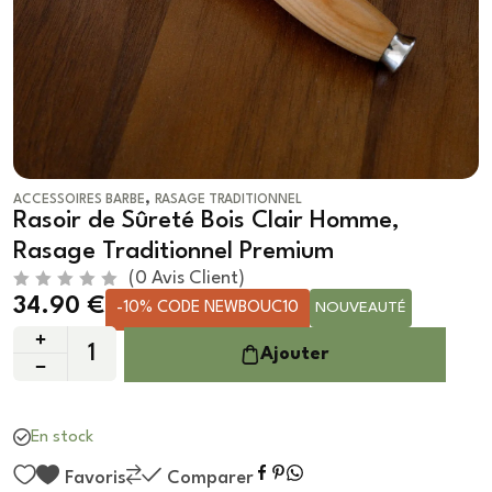
,
ACCESSOIRES BARBE
RASAGE TRADITIONNEL
Rasoir de Sûreté Bois Clair Homme,
Rasage Traditionnel Premium
(
0
Avis Client)
N
34.90
€
-10% CODE NEWBOUC10
NOUVEAUTÉ
o
t
e
Ajouter
0
s
u
r
5
En stock
Favoris
Comparer