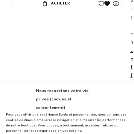
u
ACHETER
s
s
i
e
n
c
o
f
f
r
Nous respectons votre vie
e
privée (cookies et
t
consentement)
d
Pour vous offrir une expérience fluide et personnalisée, nous utilisons des
e
cookies destinés à améliorer la navigation et à mesurer les performances
r
de notre boutique. Vous pouvez, à tout moment, accepter, refuser ou
personnaliser les catégories selon vos besoins.