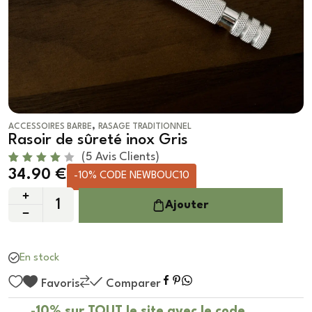
,
ACCESSOIRES BARBE
RASAGE TRADITIONNEL
Rasoir de sûreté inox Gris
(
5
Avis Clients)
Noté
5
34.90
€
-10% CODE NEWBOUC10
4.00
sur 5
basé
Ajouter
sur
notatio
ns
client
En stock
Favoris
Comparer
-10% sur TOUT le site avec le code